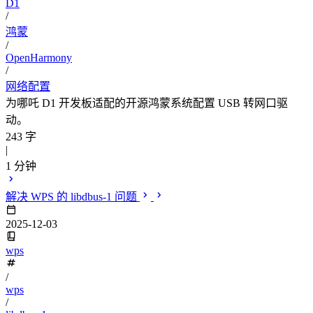
D1
/
鸿蒙
/
OpenHarmony
/
网络配置
为哪吒 D1 开发板适配的开源鸿蒙系统配置 USB 转网口驱
动。
243 字
|
1 分钟
解决 WPS 的 libdbus-1 问题
2025-12-03
wps
/
wps
/