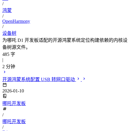
/
鸿蒙
/
OpenHarmony
/
设备树
为哪吒 D1 开发板适配的开源鸿蒙系统定位构建依赖的内核设
备树源文件。
485 字
|
2 分钟
开源鸿蒙系统配置 USB 转网口驱动
2026-01-10
哪吒开发板
/
哪吒开发板
/