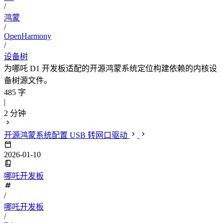
/
鸿蒙
/
OpenHarmony
/
设备树
为哪吒 D1 开发板适配的开源鸿蒙系统定位构建依赖的内核设
备树源文件。
485 字
|
2 分钟
开源鸿蒙系统配置 USB 转网口驱动
2026-01-10
哪吒开发板
/
哪吒开发板
/