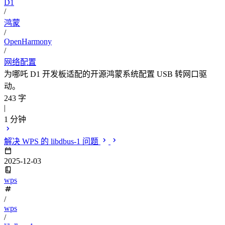
D1
/
鸿蒙
/
OpenHarmony
/
网络配置
为哪吒 D1 开发板适配的开源鸿蒙系统配置 USB 转网口驱
动。
243 字
|
1 分钟
解决 WPS 的 libdbus-1 问题
2025-12-03
wps
/
wps
/