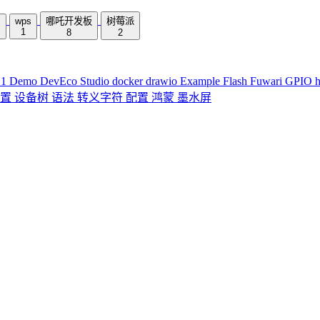
m
wps
哪吒开发板
树莓派
1
8
2
D1
Demo
DevEco Studio
docker
drawio
Example
Flash
Fuwari
GPIO
配置
设备树
语法
转义字符
配置
鸿蒙
墨水屏