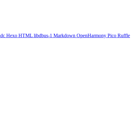
hdc
Hexo
HTML
libdbus-1
Markdown
OpenHarmony
Pico
Ruffle