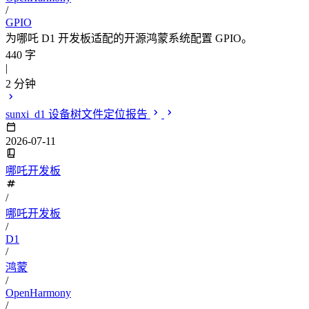
/
GPIO
为哪吒 D1 开发板适配的开源鸿蒙系统配置 GPIO。
440 字
|
2 分钟
sunxi_d1 设备树文件定位报告
2026-07-11
哪吒开发板
/
哪吒开发板
/
D1
/
鸿蒙
/
OpenHarmony
/