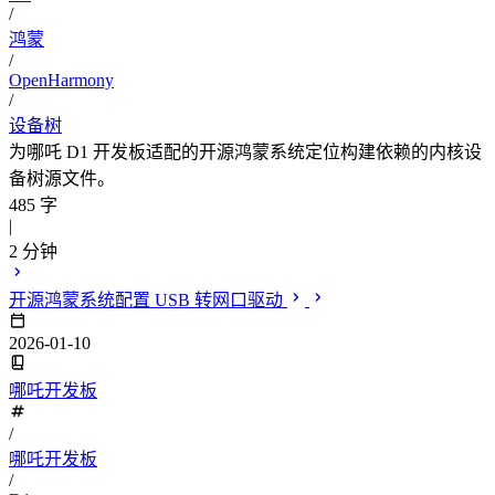
/
鸿蒙
/
OpenHarmony
/
设备树
为哪吒 D1 开发板适配的开源鸿蒙系统定位构建依赖的内核设
备树源文件。
485 字
|
2 分钟
开源鸿蒙系统配置 USB 转网口驱动
2026-01-10
哪吒开发板
/
哪吒开发板
/