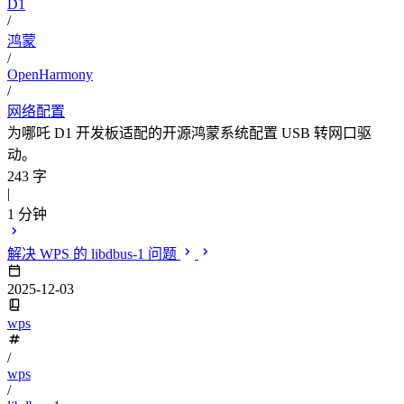
D1
/
鸿蒙
/
OpenHarmony
/
网络配置
为哪吒 D1 开发板适配的开源鸿蒙系统配置 USB 转网口驱
动。
243 字
|
1 分钟
解决 WPS 的 libdbus-1 问题
2025-12-03
wps
/
wps
/