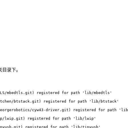
关目录下。
LS/mbedtls.git) registered 
for
 path 
'lib/mbedtls'
tchen/btstack.git) registered 
for
 path 
'lib/btstack'
eorgerobotics/cyw43-driver.git) registered 
for
 path 
'lib
p/lwip.git) registered 
for
 path 
'lib/lwip'
nyusb.git) registered 
for
 path 
'lib/tinyusb'