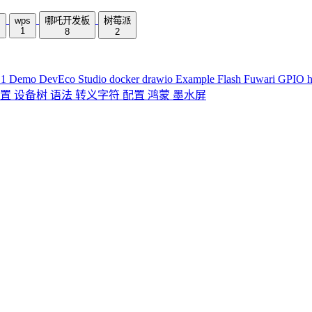
m
wps
哪吒开发板
树莓派
1
8
2
D1
Demo
DevEco Studio
docker
drawio
Example
Flash
Fuwari
GPIO
配置
设备树
语法
转义字符
配置
鸿蒙
墨水屏