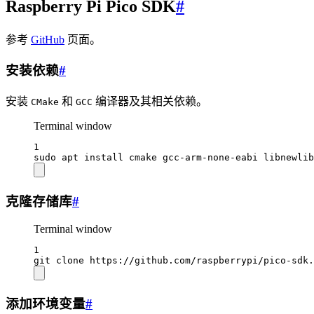
Raspberry Pi Pico SDK
#
参考
GitHub
页面。
安装依赖
#
安装
和
编译器及其相关依赖。
CMake
GCC
Terminal window
1
sudo
apt
install
cmake
gcc-arm-none-eabi
libnewlib
克隆存储库
#
Terminal window
1
git
clone
https://github.com/raspberrypi/pico-sdk.
添加环境变量
#