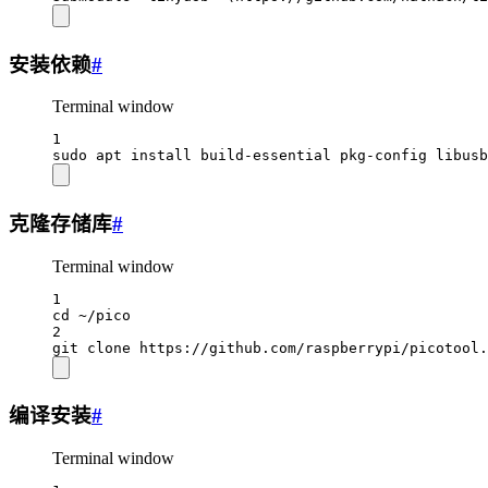
安装依赖
#
Terminal window
1
sudo
apt
install
build-essential
pkg-config
libusb
克隆存储库
#
Terminal window
1
cd
~/pico
2
git
clone
https://github.com/raspberrypi/picotool.
编译安装
#
Terminal window