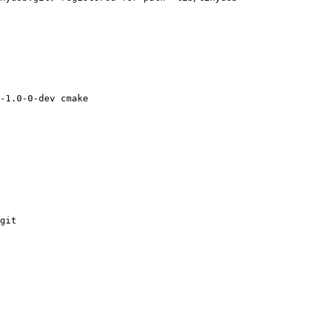
-1.0-0-dev
cmake
git