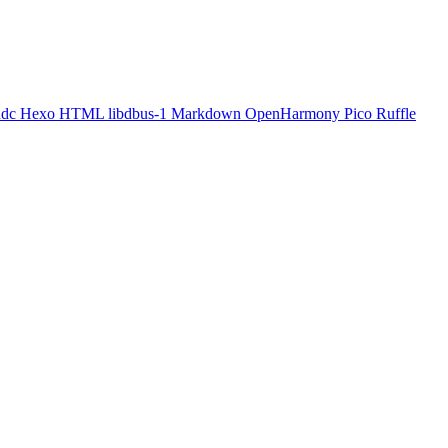
hdc
Hexo
HTML
libdbus-1
Markdown
OpenHarmony
Pico
Ruffle