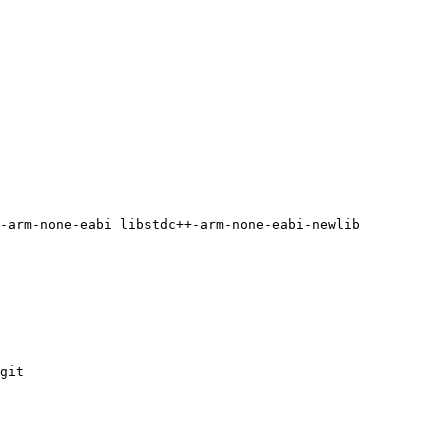
-arm-none-eabi
libstdc++-arm-none-eabi-newlib
git