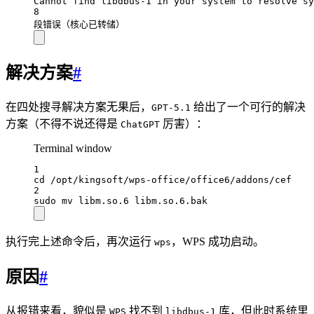
Cannot
find
libdbus-1
in
your
system
to
resolve
sy
8
段错误（核心已转储）
解决方案
#
在四处搜寻解决方案无果后，
给出了一个可行的解决
GPT-5.1
方案（不得不说还得是
厉害）：
ChatGPT
Terminal window
1
cd
/opt/kingsoft/wps-office/office6/addons/cef
2
sudo
mv
libm.so.6
libm.so.6.bak
执行完上述命令后，再次运行
，WPS 成功启动。
wps
原因
#
从报错来看，貌似是
找不到
库，但此时系统里
WPS
libdbus-1