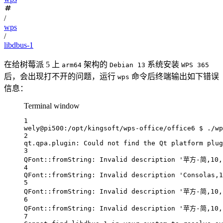
/
wps
/
libdbus-1
在给树莓派 5 上
架构的
系统安装
arm64
Debian 13
WPS 365
后，会出现打不开的问题，运行
命令后终端输出如下错误
wps
信息：
Terminal window
1
wely@pi500:/opt/kingsoft/wps-office/office6
 $ 
./wp
2
qt.qpa.plugin:
Could
not
find
the
Qt
platform
plug
3
QFont::fromString:
Invalid
description
'苹方-简,10,-
4
QFont::fromString:
Invalid
description
'Consolas,1
5
QFont::fromString:
Invalid
description
'苹方-简,10,-
6
QFont::fromString:
Invalid
description
'苹方-简,10,-
7